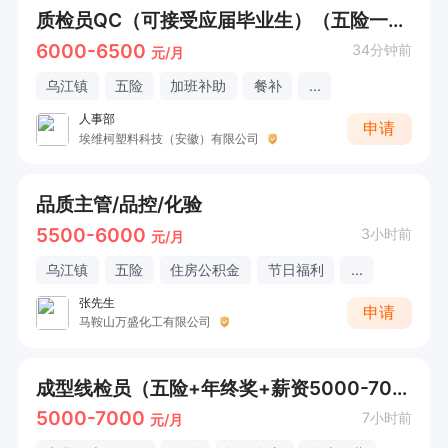
质检员QC（可接受应届毕业生）（五险一金+薪资6000-6500）
6000-6500
34分钟前
元/月
乌江镇
五险
加班补助
餐补
...
人事部
申请
埃维柯塑料科技（安徽）有限公司
品质主管/品控/化验
5500-6000
3小时前
元/月
乌江镇
五险
住房公积金
节日福利
...
张先生
申请
马鞍山万盛化工有限公司
成型线检员（五险+年终奖+薪资5000-7000）
5000-7000
7小时前
元/月