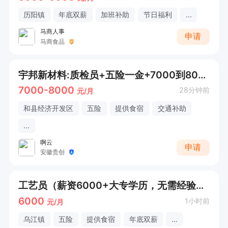
历阳镇
年底双薪
加班补助
节日福利
...
马商人事
申请
马商食品
宇邦新材料:质检员+五险一金+7000到8000综合薪资+要求有质检经验
7000-8000
28分钟前
元/月
和县经济开发区
五险
提供食宿
交通补助
...
啊云
申请
安徽贵创
工艺员（薪资6000+大专学历，无需经验，五险）
6000
1小时前
元/月
乌江镇
五险
提供食宿
年底双薪
...