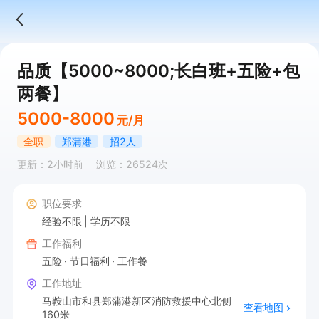
品质【5000~8000;长白班+五险+包
两餐】
5000-8000
元/月
全职
郑蒲港
招2人
更新：2小时前
浏览：26524次
职位要求
经验不限
学历不限
工作福利
五险
节日福利
工作餐
工作地址
马鞍山市和县郑蒲港新区消防救援中心北侧
查看地图
160米