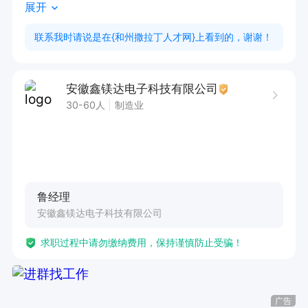
展开
支撑。

联系我时请说是在{和州撒拉丁人才网}上看到的，谢谢！
任职要求：

1. 优先考虑有相关产品检验工作经验者。

安徽鑫镁达电子科技有限公司
2. 熟悉产品质量检验标准与流程，能精准判断产
30-60人
制造业
品质量状况。

3. 工作认真负责，严谨细致，具备良好的数据分
析及问题解决能力。

鲁经理
福利待遇：提供五险，包含两顿工作餐，可安排住
安徽鑫镁达电子科技有限公司
宿。薪资范围5000-8000，长白班。诚邀有志于
求职过程中请勿缴纳费用，保持谨慎防止受骗！
品质检验工作的人士加入！享受五险及节日福利。
广告