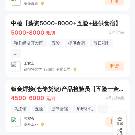
申请
安徽群鼎
中检【薪资5000-8000+五险+提供食宿】
5000-8000
3小时前
元/月
和县经济开发区
五险
提供食宿
节日福利
...
王女士
申请
迈得特光学（安徽）有限公司
钣金焊接(仓储货架)产品检验员【五险一金+年终奖+工作餐+白班】
4500-6000
48分钟前
元/月
乌江镇
五险
提供食宿
加班补助
...
裴家金
申请
收藏
卓基工业