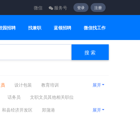
微信
服务号
登录
注册
校园招聘
找兼职
蓝领招聘
微信找工作
搜 索
文员
设计包装
教育培训
展开
政
网络硬件
机械仪表
话务员
文职文员其他相关职位
保
编辑发行
事业单位
和县经济开发区
郑蒲港
展开