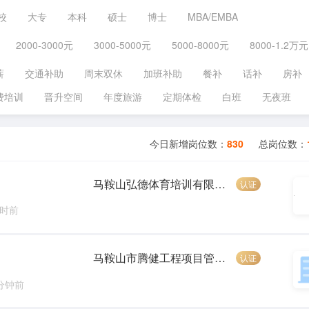
校
大专
本科
硕士
博士
MBA/EMBA
2000-3000元
3000-5000元
5000-8000元
8000-1.2万元
薪
交通补助
周末双休
加班补助
餐补
话补
房补
费培训
晋升空间
年度旅游
定期体检
白班
无夜班
今日新增岗位数：
830
总岗位数：
马鞍山弘德体育培训有限公司
认证
小时前
马鞍山市腾健工程项目管理有限公司
认证
 分钟前