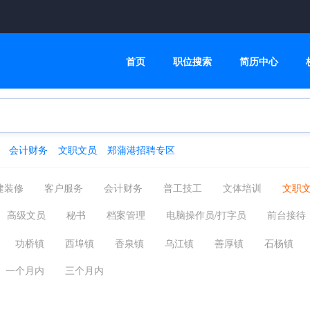
首页
职位搜索
简历中心
会计财务
文职文员
郑蒲港招聘专区
建装修
客户服务
会计财务
普工技工
文体培训
文职
管理运营
物流|贸易|采购
农/林/牧/渔
后勤
产品
家
高级文员
秘书
档案管理
电脑操作员/打字员
前台接待
翻译法律
轻工工艺
化工制药
直播| 摄影| 影视
能源环
功桥镇
西埠镇
香泉镇
乌江镇
善厚镇
石杨镇
境
南京浦口区
一个月内
三个月内