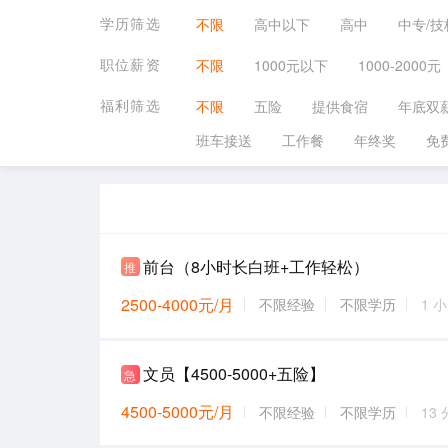
学历筛选
不限
高中以下
高中
中专/技
职位薪资
不限
1000元以下
1000-2000元
福利筛选
不限
五险
提供食宿
年底双
班车接送
工作餐
年终奖
免
前台（8小时长白班+工作轻松）
推
2500-4000元/月
不限经验
不限学历
1 
文员【4500-5000+五险】
急
4500-5000元/月
不限经验
不限学历
13