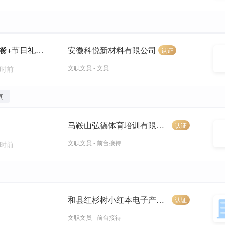
综合文员（薪资3500-4000元/月+早8晚5+工作餐+节日礼品）
安徽科悦新材料有限公司
认证
文职文员 - 文员
小时前
间
马鞍山弘德体育培训有限公司
认证
文职文员 - 前台接待
小时前
和县红杉树小红本电子产品销售中心
认证
文职文员 - 前台接待