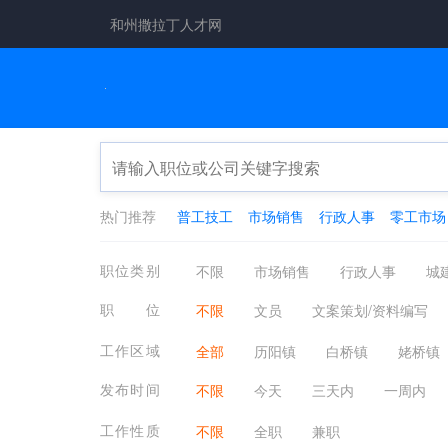
和州撒拉丁人才网
热门推荐
普工技工
市场销售
行政人事
零工市场
职位类别
不限
市场销售
行政人事
城
百货零售
工厂工业
餐饮休闲
职位
不限
文员
文案策划/资料编写
咨询顾问
电子通讯
医疗美容
工作区域
全部
历阳镇
白桥镇
姥桥镇
金融|银行|证券|保险|
其他分类
浦和产业园
和县区域外
和县全
发布时间
不限
今天
三天内
一周内
工作性质
不限
全职
兼职