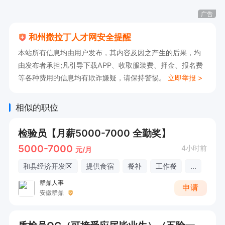
3、对现场管理，工艺改进和成本控制信息进行收
广告
集工作，定时汇总定期汇报工作；

和州撒拉丁人才网安全提醒
4、负责依照合同要求，在产品入库前合格证和箱
本站所有信息均由用户发布，其内容及因之产生的后果，均
单唛头的编辑制作，负责依照合同要求，并拍照留
由发布者承担;凡引导下载APP、收取服装费、押金、报名费
存检验记录；

等各种费用的信息均有欺诈嫌疑，请保持警惕。
立即举报 >
5、协调车间按规定制度制定和编写修改岗位操作
规程，监增检查各工序员工按章执行；

相似的职位
6、完成直属领导交办的其它日常工作。

检验员【月薪5000-7000 全勤奖】
7、能接受倒班
5000-7000
4小时前
元/月
和县经济开发区
提供食宿
餐补
工作餐
...
群鼎人事
申请
安徽群鼎