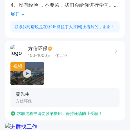
4、没有经验 ，不要紧，我们会给你进行学习。只
展开
要是大专学历均可做！

欢迎投递！

联系我时请说是在{和州撒拉丁人才网}上看到的，谢谢！
月均收入6000元左右

看重岗位可直接电话联系

方信环保
100-1000人
化工业
工作时间：2天白班（12小时），2天夜班（12小
视频
时），休息一天

职责：

黄先生
1、负责车间作业指导书的修订和完善工作；

方信环保
2、认真检查车间各类作业记录，指导员工按章填
求职过程中请勿缴纳费用，保持谨慎防止受骗！
写、重点操作项目监督，收集、整理.归档各类作
业记录工作；
