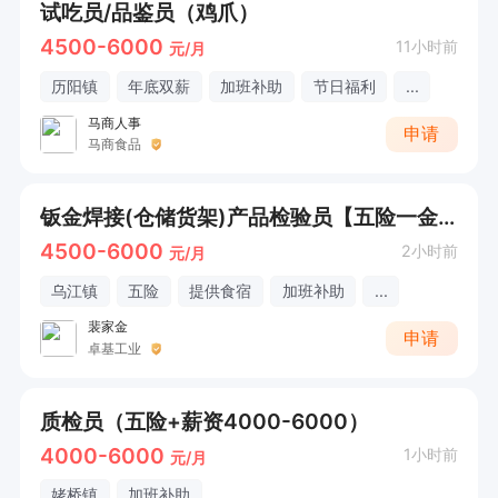
试吃员/品鉴员（鸡爪）
4500-6000
11小时前
元/月
历阳镇
年底双薪
加班补助
节日福利
...
马商人事
申请
马商食品
钣金焊接(仓储货架)产品检验员【五险一金+年终奖+工作餐+白班】
4500-6000
2小时前
元/月
乌江镇
五险
提供食宿
加班补助
...
裴家金
申请
卓基工业
质检员（五险+薪资4000-6000）
4000-6000
1小时前
元/月
姥桥镇
加班补助