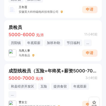
王冬莲
申请
安徽英大科特磁电科技有限公司
质检员
5000-6000
11小时前
元/月
历阳镇
年底双薪
加班补助
节日福利
...
马商人事
申请
马商食品
成型线检员（五险+年终奖+薪资5000-7000）
5000-7000
3小时前
元/月
和县经济开发区
五险
提供食宿
年底双薪
...
曹女士
申请