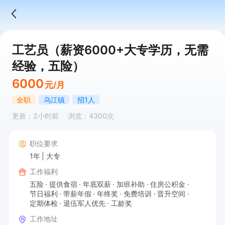
工艺员（薪资6000+大专学历，无需
经验，五险）
6000
元/月
全职
乌江镇
招1人
更新：2小时前
浏览：4300次
职位要求
1年
大专
工作福利
五险
提供食宿
年底双薪
加班补助
住房公积金
节日福利
带薪年假
年终奖
免费培训
晋升空间
定期体检
退伍军人优先
工龄奖
工作地址